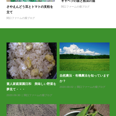
キャベツの苗と枝豆の苗
さやえんどう豆とトマトの支柱を
関口ファームの畑ブログ
立て
関口ファームの畑ブログ
自然農法・有機農法を知っています
か？
素人家庭菜園日和 美味しい野菜を
2020.09.02
関口ファームの畑ブログ
夢見て・・・
2020.09.30
関口ファームの畑ブログ
春
20