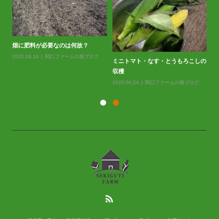
畑に肥料が必要なのは何故？
2020.08.19
関口ファームの畑ブログ
ミニトマト・なす・とうもろこしの
バ
収穫
20
2020.06.24
関口ファームの畑ブログ