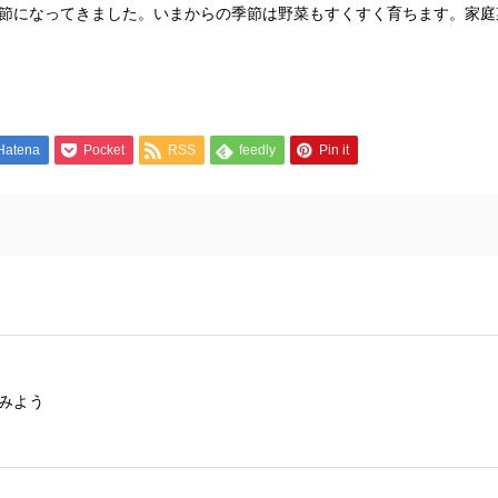
節になってきました。いまからの季節は野菜もすくすく育ちます。家庭
Hatena
Pocket
RSS
feedly
Pin it
みよう