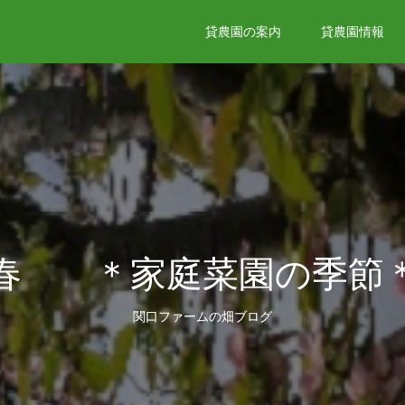
貸農園の案内
貸農園情報
春 ＊家庭菜園の季節
関口ファームの畑ブログ