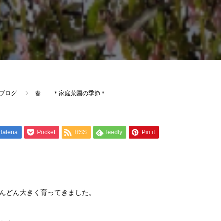
ブログ
春 ＊家庭菜園の季節＊
Hatena
Pocket
RSS
feedly
Pin it
んどん大きく育ってきました。