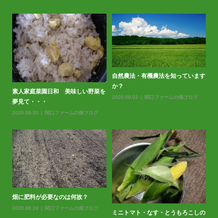
自然農法・有機農法を知っています
か？
素人家庭菜園日和 美味しい野菜を
2020.09.02
関口ファームの畑ブログ
夢見て・・・
2020.09.30
関口ファームの畑ブログ
春
20
畑に肥料が必要なのは何故？
2020.08.19
関口ファームの畑ブログ
ミニトマト・なす・とうもろこしの
バ