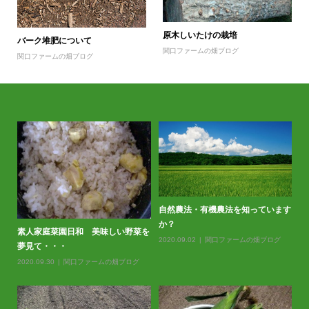
原木しいたけの栽培
バーク堆肥について
関口ファームの畑ブログ
関口ファームの畑ブログ
自然農法・有機農法を知っています
か？
素人家庭菜園日和 美味しい野菜を
2020.09.02
関口ファームの畑ブログ
夢見て・・・
2020.09.30
関口ファームの畑ブログ
春
20