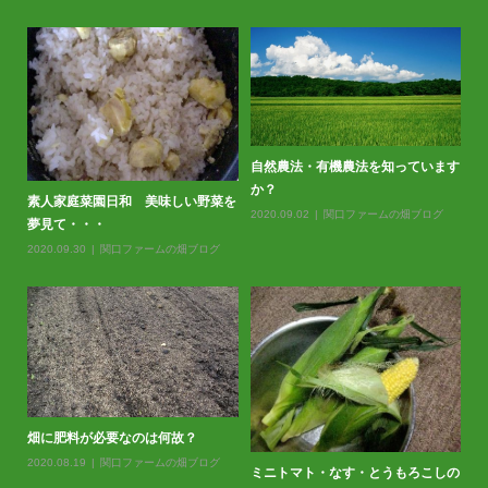
自然農法・有機農法を知っています
か？
素人家庭菜園日和 美味しい野菜を
2020.09.02
関口ファームの畑ブログ
夢見て・・・
2020.09.30
関口ファームの畑ブログ
春
20
畑に肥料が必要なのは何故？
2020.08.19
関口ファームの畑ブログ
ミニトマト・なす・とうもろこしの
バ