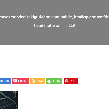
me/carservice/sekiguti-farm.com/public_html/wp-content/t
header.php
on line
119
Hatena
Pocket
RSS
feedly
Pin it