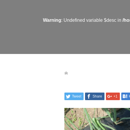
Warning
: Undefined variable $desc in
/ho
Tweet
Share
+1