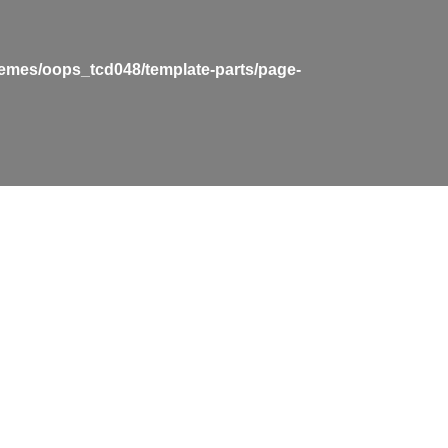
hemes/oops_tcd048/template-parts/page-