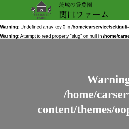
Warning
: Undefined array key 0 in
/home/carservice/sekigut
Warning
: Attempt to read property "slug" on null in
/home/carse
Warnin
/home/carser
content/themes/oo