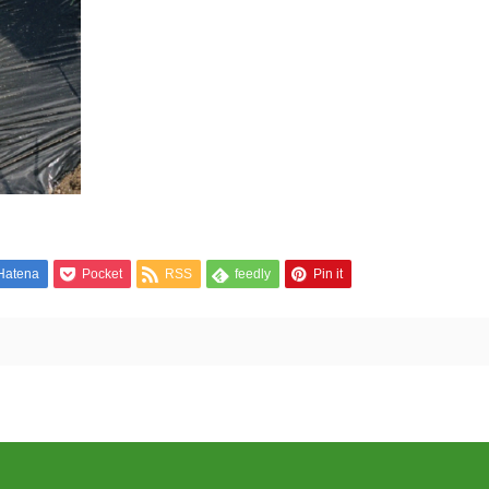
Hatena
Pocket
RSS
feedly
Pin it