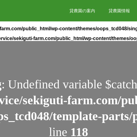
貸農園の案内
貸農園情報
i-farm.com/public_html/wp-content/themes/oops_tcd048/sin
rvice/sekiguti-farm.com/public_html/wp-content/themes/o
g
: Undefined variable $catch
vice/sekiguti-farm.com/pu
ps_tcd048/template-parts/
line
118