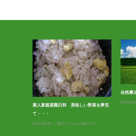
自然農
2020.09.
素人家庭菜園日和 美味しい野菜を夢見
ブログ
て・・・
2020.09.30
関口ファームの畑ブログ