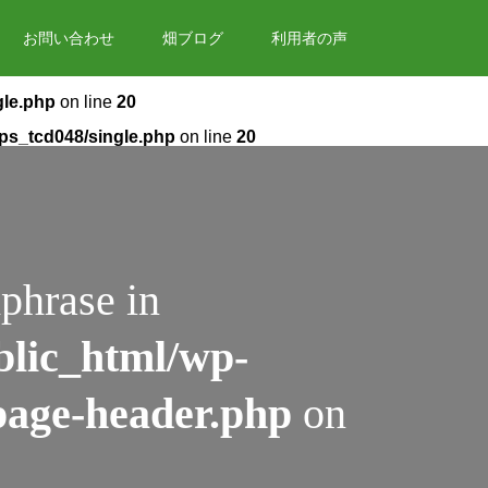
お問い合わせ
畑ブログ
利用者の声
gle.php
on line
20
ops_tcd048/single.php
on line
20
phrase in
blic_html/wp-
page-header.php
on