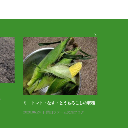
グ
ミニトマト・なす・とうもろこしの収穫
2020.06.24
関口ファームの畑ブログ
春 ＊家庭
2021.04.09