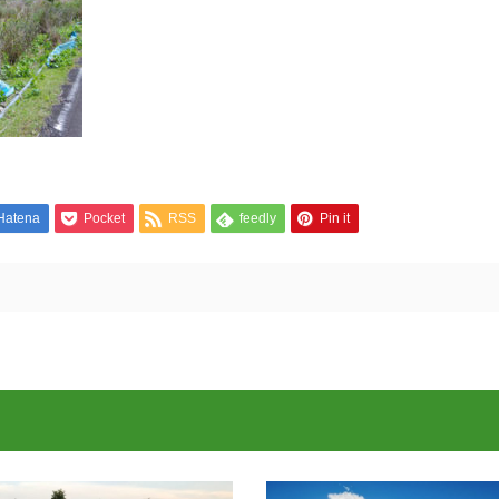
Hatena
Pocket
RSS
feedly
Pin it