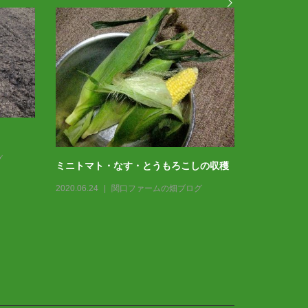
グ
ミニトマト・なす・とうもろこしの収穫
2020.06.24
関口ファームの畑ブログ
春 ＊家庭
2021.04.09