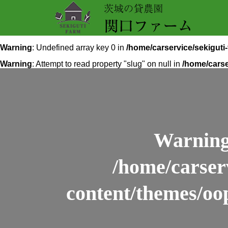
Warning
: Undefined array key 0 in
/home/carservice/sekigut
Warning
: Attempt to read property "slug" on null in
/home/carse
Warnin
/home/carser
content/themes/oo