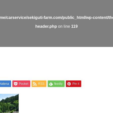
me/carservice/sekiguti-farm.com/public_html/wp-content/t
header.php
on line
119
Hatena
Pocket
RSS
feedly
Pin it