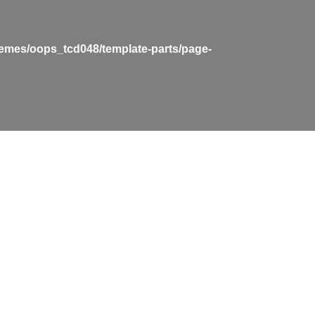
hemes/oops_tcd048/template-parts/page-