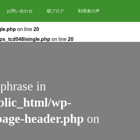
お問い合わせ
畑ブログ
利用者の声
gle.php
on line
20
ops_tcd048/single.php
on line
20
phrase in
blic_html/wp-
page-header.php
on