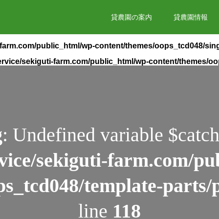
貸農園の案内
貸農園情報
i-farm.com/public_html/wp-content/themes/oops_tcd048/sin
rvice/sekiguti-farm.com/public_html/wp-content/themes/o
g
: Undefined variable $catch
vice/sekiguti-farm.com/pu
ps_tcd048/template-parts/
line
118