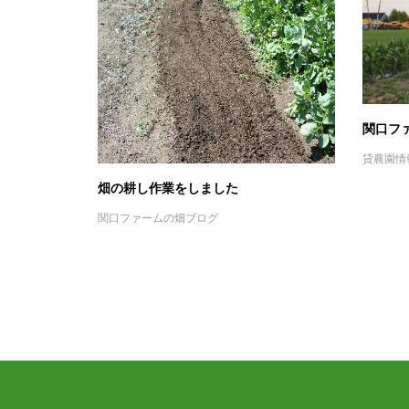
関口フ
貸農園情
畑の耕し作業をしました
関口ファームの畑ブログ