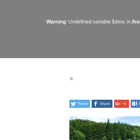
Warning
: Undefined variable $desc in
/ho
Tweet
Share
+1