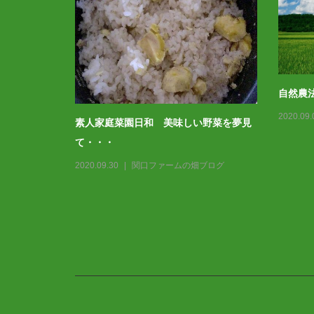
自然農
2020.09.
素人家庭菜園日和 美味しい野菜を夢見
ブログ
て・・・
2020.09.30
関口ファームの畑ブログ