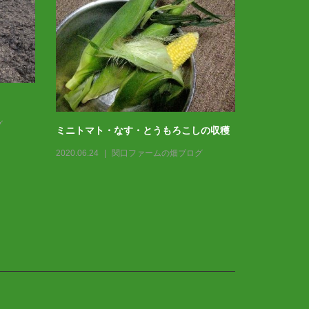
グ
ミニトマト・なす・とうもろこしの収穫
2020.06.24
関口ファームの畑ブログ
春 ＊家庭
2021.04.09