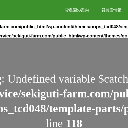
貸農園の案内
貸農園情報
i-farm.com/public_html/wp-content/themes/oops_tcd048/sin
rvice/sekiguti-farm.com/public_html/wp-content/themes/o
g
: Undefined variable $catch
vice/sekiguti-farm.com/pu
ps_tcd048/template-parts/
line
118