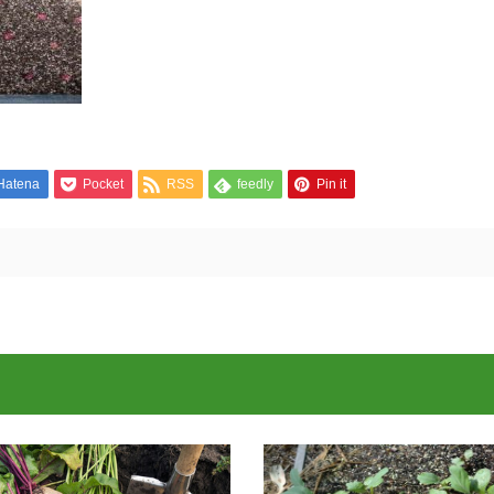
Hatena
Pocket
RSS
feedly
Pin it