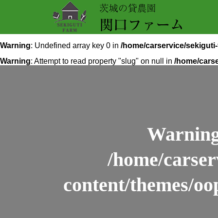
Warning
: Undefined array key 0 in
/home/carservice/sekigut
Warning
: Attempt to read property "slug" on null in
/home/carse
Warnin
/home/carser
content/themes/oo