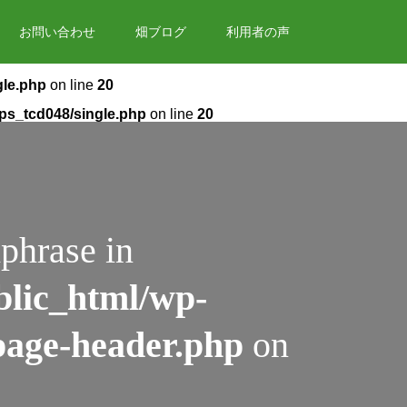
お問い合わせ
畑ブログ
利用者の声
gle.php
on line
20
ops_tcd048/single.php
on line
20
phrase in
blic_html/wp-
page-header.php
on