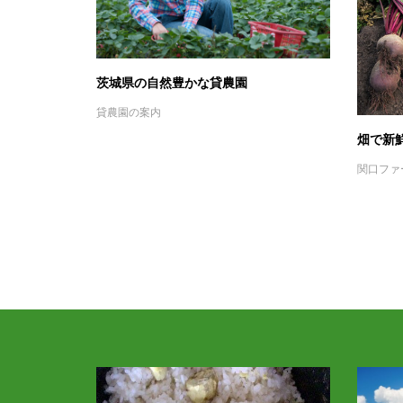
茨城県の自然豊かな貸農園
貸農園の案内
畑で新
関口ファ