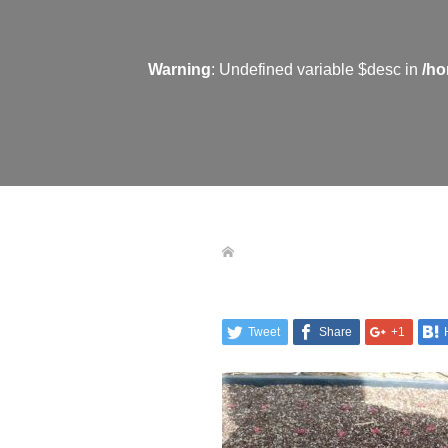
Warning
: Undefined variable $desc in
/ho
Tweet
Share
+1