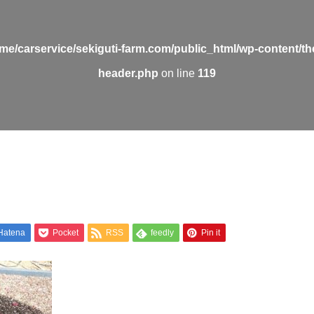
me/carservice/sekiguti-farm.com/public_html/wp-content/t
header.php
on line
119
Hatena
Pocket
RSS
feedly
Pin it