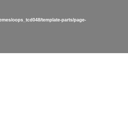
hemes/oops_tcd048/template-parts/page-