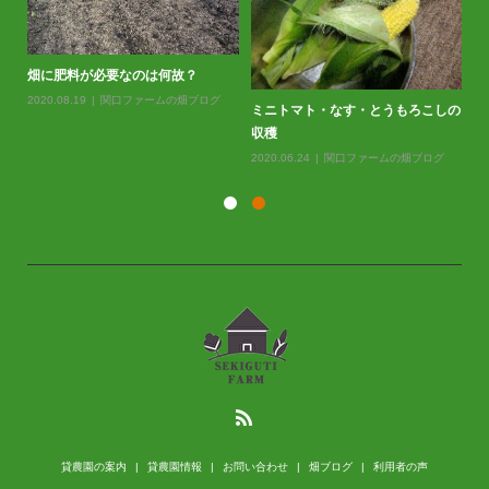
畑に肥料が必要なのは何故？
2020.08.19
関口ファームの畑ブログ
ミニトマト・なす・とうもろこしの
バ
収穫
20
2020.06.24
関口ファームの畑ブログ
貸農園の案内
貸農園情報
お問い合わせ
畑ブログ
利用者の声