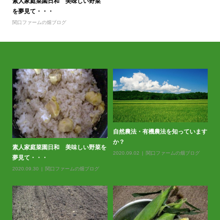
素人家庭菜園日和 美味しい野菜
を夢見て・・・
関口ファームの畑ブログ
自然農法・有機農法を知っています
か？
素人家庭菜園日和 美味しい野菜を
2020.09.02
関口ファームの畑ブログ
夢見て・・・
2020.09.30
関口ファームの畑ブログ
春
20